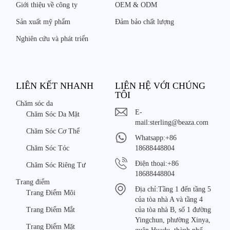
Giới thiệu về công ty
OEM & ODM
Sản xuất mỹ phẩm
Đảm bảo chất lượng
Nghiên cứu và phát triển
LIÊN KẾT NHANH
LIÊN HỆ VỚI CHÚNG
TÔI
Chăm sóc da
E-
Chăm Sóc Da Mặt
mail:
sterling@beaza.com
Chăm Sóc Cơ Thể
Whatsapp:
+86
Chăm Sóc Tóc
18688448804
Điện thoại:
+86
Chăm Sóc Riêng Tư
18688448804
Trang điểm
Địa chỉ:
Tầng 1 đến tầng 5
Trang Điểm Môi
của tòa nhà A và tầng 4
Trang Điểm Mắt
của tòa nhà B, số 1 đường
Yingchun, phường Xinya,
Trang Điểm Mặt