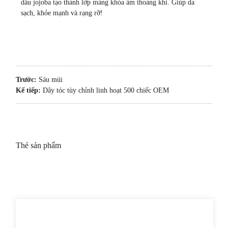
dầu jojoba tạo thành lớp màng khóa ẩm thoáng khí. Giúp da
sạch, khỏe mạnh và rạng rỡ!
Trước:
Sáu múi
Kế tiếp:
Dây tóc tùy chỉnh linh hoạt 500 chiếc OEM
Thẻ sản phẩm