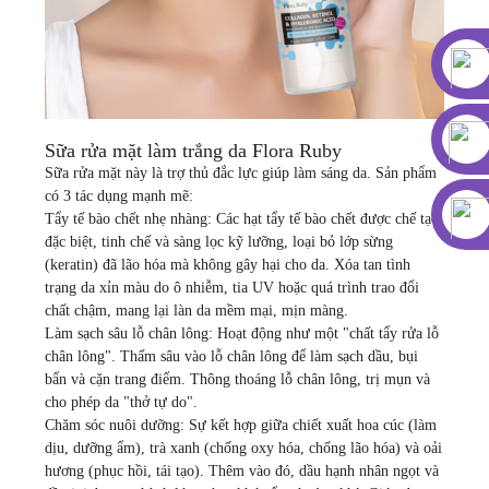
Sữa rửa mặt làm trắng da Flora Ruby
Sữa rửa mặt này là trợ thủ đắc lực giúp làm sáng da. Sản phẩm
có 3 tác dụng mạnh mẽ:
Tẩy tế bào chết nhẹ nhàng: Các hạt tẩy tế bào chết được chế tạo
đặc biệt, tinh chế và sàng lọc kỹ lưỡng, loại bỏ lớp sừng
(keratin) đã lão hóa mà không gây hại cho da. Xóa tan tình
trạng da xỉn màu do ô nhiễm, tia UV hoặc quá trình trao đổi
chất chậm, mang lại làn da mềm mại, mịn màng.
Làm sạch sâu lỗ chân lông: Hoạt động như một "chất tẩy rửa lỗ
chân lông". Thấm sâu vào lỗ chân lông để làm sạch dầu, bụi
bẩn và cặn trang điểm. Thông thoáng lỗ chân lông, trị mụn và
cho phép da "thở tự do".
Chăm sóc nuôi dưỡng: Sự kết hợp giữa chiết xuất hoa cúc (làm
dịu, dưỡng ẩm), trà xanh (chống oxy hóa, chống lão hóa) và oải
hương (phục hồi, tái tạo). Thêm vào đó, dầu hạnh nhân ngọt và