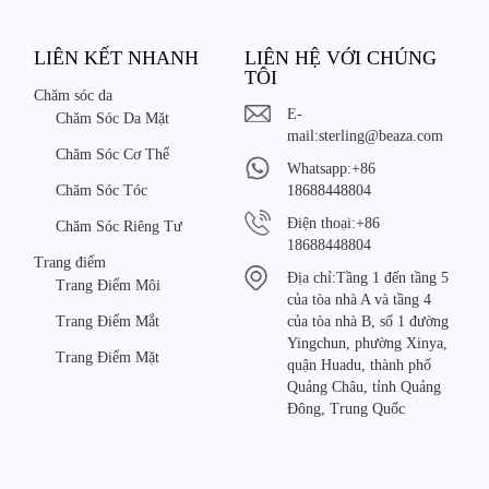
LIÊN KẾT NHANH
LIÊN HỆ VỚI CHÚNG
TÔI
Chăm sóc da
E-
Chăm Sóc Da Mặt
mail:
sterling@beaza.com
Chăm Sóc Cơ Thể
Whatsapp:
+86
Chăm Sóc Tóc
18688448804
Điện thoại:
+86
Chăm Sóc Riêng Tư
18688448804
Trang điểm
Địa chỉ:
Tầng 1 đến tầng 5
Trang Điểm Môi
của tòa nhà A và tầng 4
Trang Điểm Mắt
của tòa nhà B, số 1 đường
Yingchun, phường Xinya,
Trang Điểm Mặt
quận Huadu, thành phố
Quảng Châu, tỉnh Quảng
Đông, Trung Quốc