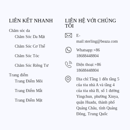
LIÊN KẾT NHANH
LIÊN HỆ VỚI CHÚNG
TÔI
Chăm sóc da
E-
Chăm Sóc Da Mặt
mail:
sterling@beaza.com
Chăm Sóc Cơ Thể
Whatsapp:
+86
Chăm Sóc Tóc
18688448804
Điện thoại:
+86
Chăm Sóc Riêng Tư
18688448804
Trang điểm
Địa chỉ:
Tầng 1 đến tầng 5
Trang Điểm Môi
của tòa nhà A và tầng 4
Trang Điểm Mắt
của tòa nhà B, số 1 đường
Yingchun, phường Xinya,
Trang Điểm Mặt
quận Huadu, thành phố
Quảng Châu, tỉnh Quảng
Đông, Trung Quốc