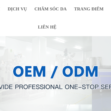
I
DỊCH VỤ
CHĂM SÓC DA
TRANG ĐIỂM
LIÊN HỆ