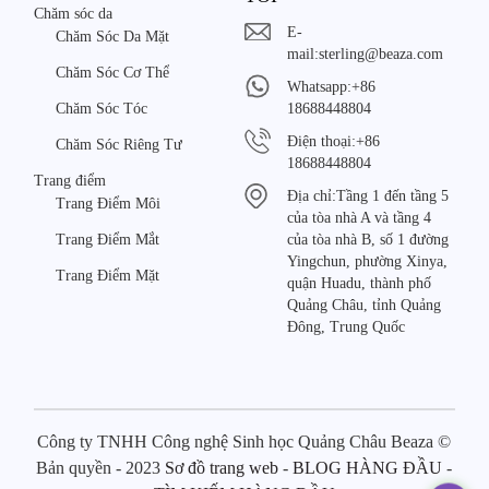
Chăm sóc da
E-
Chăm Sóc Da Mặt
mail:
sterling@beaza.com
Chăm Sóc Cơ Thể
Whatsapp:
+86
Chăm Sóc Tóc
18688448804
Điện thoại:
+86
Chăm Sóc Riêng Tư
18688448804
Trang điểm
Địa chỉ:
Tầng 1 đến tầng 5
Trang Điểm Môi
của tòa nhà A và tầng 4
Trang Điểm Mắt
của tòa nhà B, số 1 đường
Yingchun, phường Xinya,
Trang Điểm Mặt
quận Huadu, thành phố
Quảng Châu, tỉnh Quảng
Đông, Trung Quốc
Công ty TNHH Công nghệ Sinh học Quảng Châu Beaza ©
Bản quyền - 2023
Sơ đồ trang web
-
BLOG HÀNG ĐẦU
-